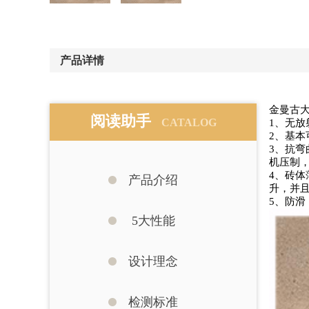
产品详情
金曼古大
阅读助手
CATALOG
1、无
2、基
3、抗
机压制，
4、砖
产品介绍
升，并
5、防
5大性能
设计理念
检测标准