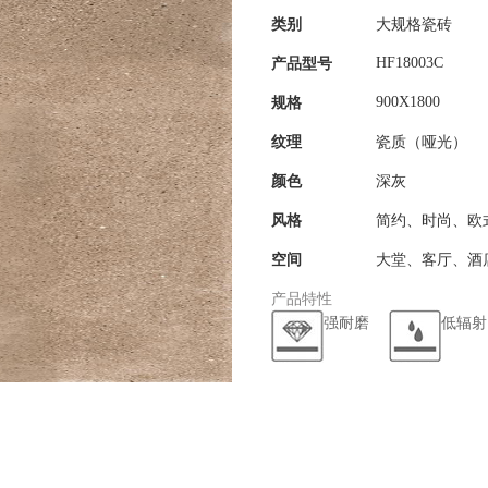
类别
大规格瓷砖
HF18003C
产品型号
900X1800
规格
纹理
瓷质（哑光）
颜色
深灰
风格
简约、时尚、欧
空间
大堂、客厅、酒
产品特性
强耐磨
低辐射