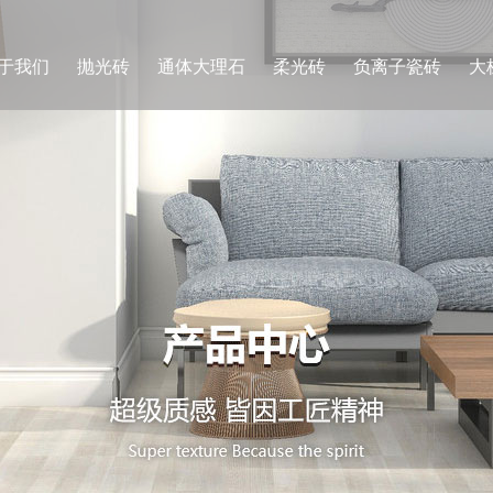
于我们
抛光砖
通体大理石
柔光砖
负离子瓷砖
大