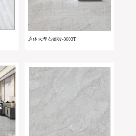
通体大理石瓷砖-8003T