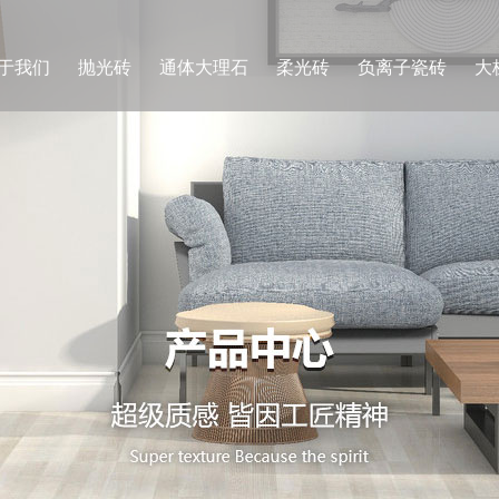
于我们
抛光砖
通体大理石
柔光砖
负离子瓷砖
大