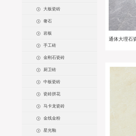
大板瓷砖
奢石
岩板
通体大理石瓷砖
手工砖
金刚石瓷砖
厨卫砖
中板瓷砖
瓷砖拼花
马卡龙瓷砖
金线金粉
星光釉