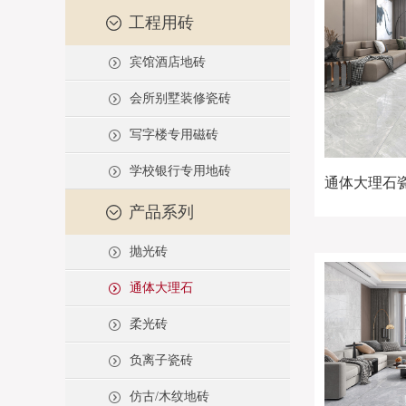
工程用砖
宾馆酒店地砖
会所别墅装修瓷砖
写字楼专用磁砖
学校银行专用地砖
通体大理石瓷砖
产品系列
抛光砖
通体大理石
柔光砖
负离子瓷砖
仿古/木纹地砖