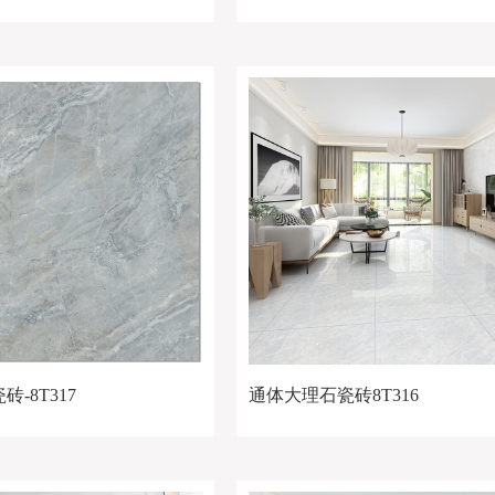
-8T317
通体大理石瓷砖8T316