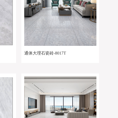
通体大理石瓷砖-8017T