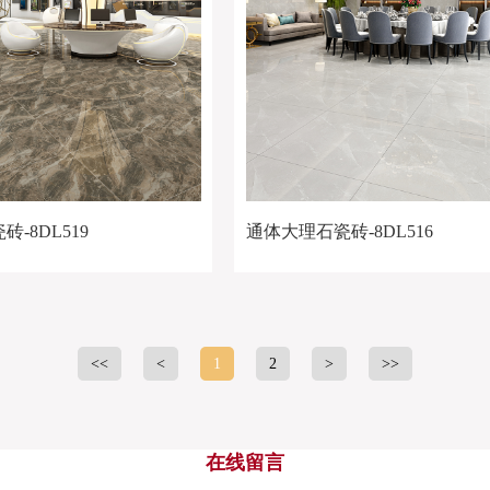
-8DL519
通体大理石瓷砖-8DL516
<<
<
1
2
>
>>
在线留言